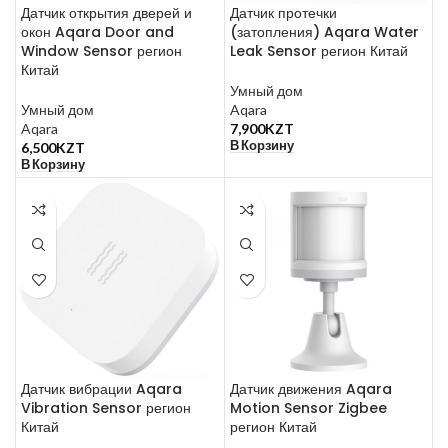
Датчик открытия дверей и
Датчик протечки
окон Aqara Door and
(затопления) Aqara Water
Window Sensor регион
Leak Sensor регион Китай
Китай
Умный дом
Умный дом
Aqara
Aqara
7,900
KZT
В Корзину
6,500
KZT
В Корзину
Датчик вибрации Aqara
Датчик движения Aqara
Vibration Sensor регион
Motion Sensor Zigbee
Китай
регион Китай