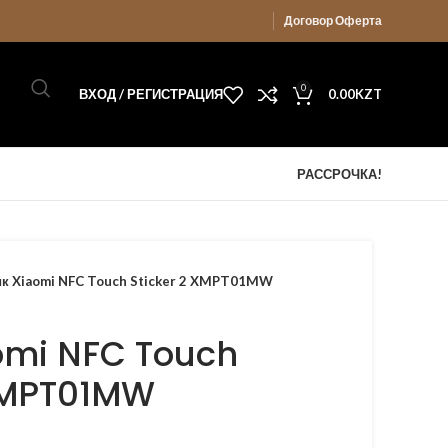
Договор Оферта
0
ВХОД / РЕГИСТРАЦИЯ
0.00
KZT
РАССРОЧКА!
ик Xiaomi NFC Touch Sticker 2 XMPT01MW
omi NFC Touch
 XMPT01MW