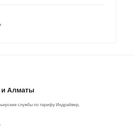
м
е и Алматы
Курьерские службы по тарифу Индрайвер,
о