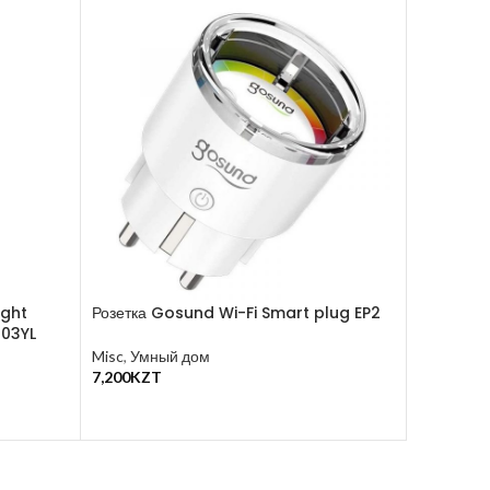
ight
Розетка Gosund Wi-Fi Smart plug EP2
Инфракра
T03YL
ZMNFJ01Y
Misc
,
Умный дом
7,200
KZT
Misc
,
Това
В Корзину
17,900
KZ
В Корзину