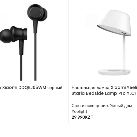
и Xiaomi DDQEJ05WM черный
Настольная лампа Xiaomi Yeel
Staria Bedside Lamp Pro YLC
T
Свет и освещение
,
Умный дом
у
Yeelight
29,990
KZT
В Корзину