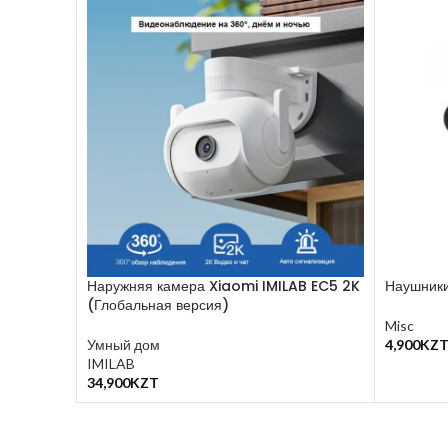
Наружняя камера Xiaomi IMILAB EC5 2K
Наушник
(Глобальная версия)
Misc
Умный дом
4,900
KZ
В Корзин
IMILAB
34,900
KZT
В Корзину