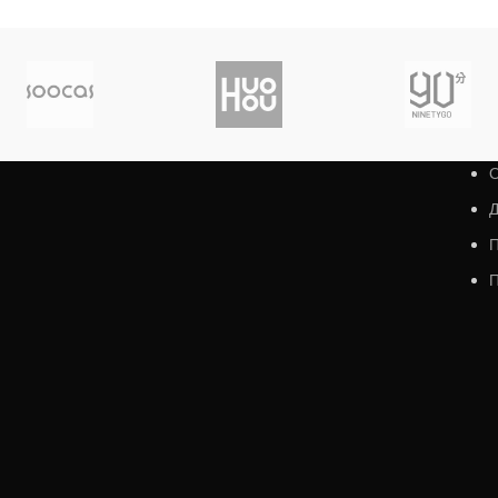
О
Д
П
П