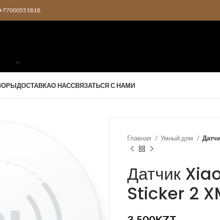
2 +77000551818
ЗОРЫ
ДОСТАВКА
О НАС
СВЯЗАТЬСЯ С НАМИ
Главная
Умный дом
Датч
Датчик Xia
Sticker 2
KZT
3,500
KZT
KZT