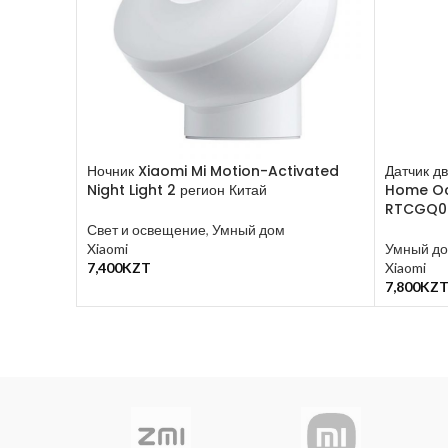
Ночник Xiaomi Mi Motion-Activated
Датчик д
Night Light 2 регион Китай
Home Oc
RTCGQ02
Свет и освещение
,
Умный дом
Xiaomi
Умный д
7,400
KZT
Xiaomi
В Корзину
7,800
KZ
В Корзин