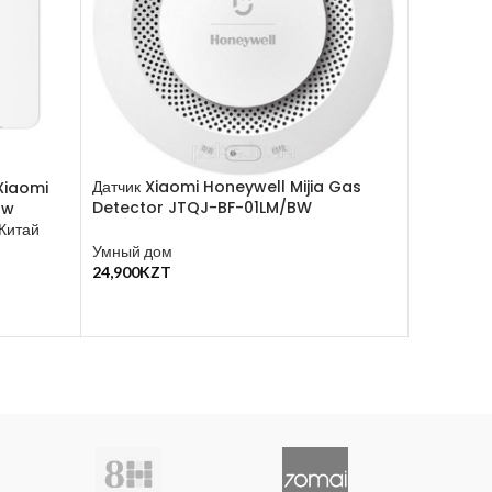
Датчик Xiaomi Honeywell Mijia Gas
 Xiaomi
Розетка 
Detector JTQJ-BF-01LM/BW
ow
Plug SP21
Китай
Умный дом
Misc
,
Умн
24,900
KZT
12,900
KZ
В Корзину
В Корзину