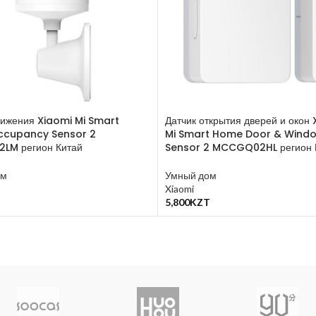
вижения Xiaomi Mi Smart
Датчик открытия дверей и окон
cupancy Sensor 2
Mi Smart Home Door & Wind
LM регион Китай
Sensor 2 MCCGQ02HL регион 
ом
Умный дом
Xiaomi
T
5,800
KZT
у
В Корзину