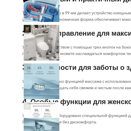
Тонкий дизайн всего в 99 мм делает устройство изящны
уход и чистку, а эргономичная форма обеспечивает ма
2. Умное управление для мак
Управляйте устройством с помощью трех кнопок на боко
подогрева воды, вы можете наслаждаться комфортом те
3. Особенности для заботы о 
Устройство оснащено функцией массажа с использовани
позволяет вам ощущать себя свежим и чистым после ка
4. Особые функции для женск
Устройство также оборудовано специальной функцией д
бережное очищение без дискомфорта.