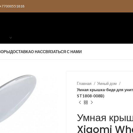
2 +77000551818
ЗОРЫ
ДОСТАВКА
О НАС
СВЯЗАТЬСЯ С НАМИ
Главная
Умный дом
Умная крышка-биде для унита
ST1808-008B)
Умная крыш
Xiaomi Wh