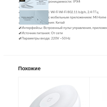
🚽Степень водонепроницаемости: IPX4
🚽Умный дом: Да
🚽Тип подключения: Wi-Fi Wi-Fi 802.11 b/g/n, 2.4 ГГц
🚽Взаимодействие с мобильным приложением: Mi Home
🚽Регион подключения: Китай
🚽Интерфейсы: Встроенный пульт управления, приложе
🚽Источник питания: От сети
🚽Параметры входа: 220V ~50 Hz
Похожие