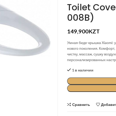
Toilet Cov
KZT
008B)
KZT
149,900
KZT
Умная биде-крышка Xiaomi: у
нового поколения. Комфорт,
чистку, массаж, сушку возд
персонализированных настр
1 в наличии
Сравнить
Добавит