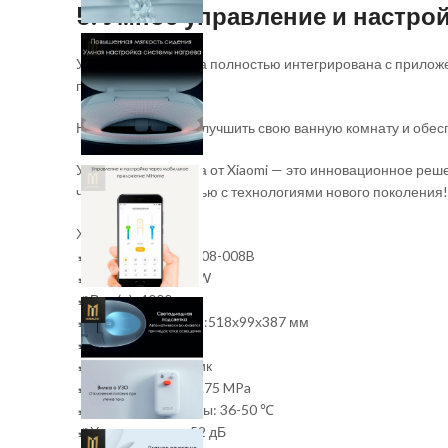
5. Умное управление и настро
Умная биде-крышка полностью интегрирована с приложен
предпочтений.
Не упустите шанс улучшить свою ванную комнату и обесп
Умная биде-крышка от Xiaomi — это инновационное реше
чистотой и свежестью с технологиями нового поколения!
Характеристики:
🚽Модель: LY-ST1808-008B
🚽Мощность: 1030W
🚽Вес (g): 4000
🚽Размеры (ГхВхШ):518х99х387 мм
🚽Цвет: Белый
🚽Материал Пластик
🚽Давление: 0.07-0.75 MPa
🚽Температура воды: 36-50 ℃
🚽Уровень шума: 52 дБ