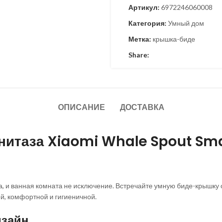
Артикул:
6972246060008
Категория:
Умный дом
Метка:
крышка-биде
Share:
ОПИСАНИЕ
ДОСТАВКА
итаза Xiaomi Whale Spout Smar
а, и ванная комната не исключение. Встречайте умную биде-крышку 
й, комфортной и гигиеничной.
изайн