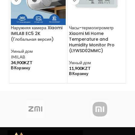
Наружняя камера Xiaomi
Часы-термогигрометр
Рас
IMILAB EC5 2K
Xiaomi Mi Home
све
(Глобальная версия)
Temperature and
Xia
Humidity Monitor Pro
(YL
(LYWSD02MMC)
Умный дом
IMILAB
Све
34,900
KZT
Умный дом
дом
В Корзину
11,900
KZT
6,8
В Корзину
В К