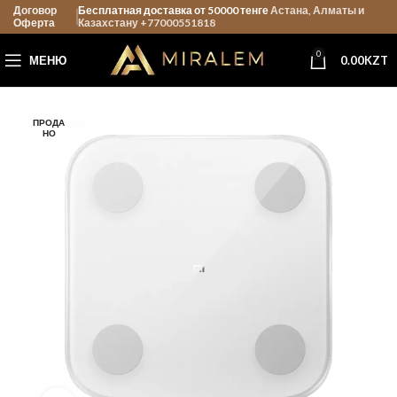
Договор
Бесплатная доставка от 50000 тенге
Астана, Алматы и
Оферта
Казахстану +77000551818
0
МЕНЮ
0.00
KZT
ПРОДА
НО