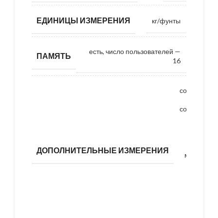
ЕДИНИЦЫ ИЗМЕРЕНИЯ
кг/фунты
есть, число пользователей —
ПАМЯТЬ
16
содержани
воды
содержани
жирово
ткани
массова
дол
ДОПОЛНИТЕЛЬНЫЕ ИЗМЕРЕНИЯ
мышечно
ткани
массова
дол
костно
ткани
расче