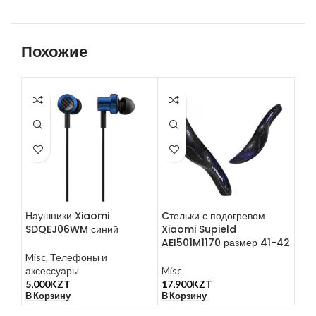
Похожие
Наушники Xiaomi
Cтельки с подогревом
Кон
SDQEJ06WM синий
Xiaomi Supield
SMS
AEI501M1170 размер 41-42
Car
Misc
,
Телефоны и
аксессуары
Misc
Mis
5,000
KZT
17,900
KZT
14,
В Корзину
В Корзину
В К