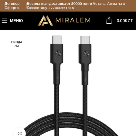
Договор
Бесплатная доставка от 50000 тенге
Астана, Алматы и
Оферта
Казахстану +77000551818
0
МЕНЮ
0.00
KZT
ПРОДА
НО
Нажмите, чтобы увеличить