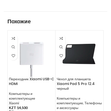
Похожие
Переходник Xiaomi USB-C
Чехол для планшета
Мик
HDMI
Xiaomi Pad 5 Pro 12.4
USB
черный
YM
Компьютеры и
комплектующие
Компьютеры и
Ком
Xiaomi
комплектующие
,
Телефоны
ком
KZT
14,500
и аксессуары
Yhe