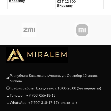
В Корзину
KZT
12,900
KZ
В Корзину
В К
Республика Казахстан, г.Астана, ул. Орынбор 12 магазин
Miralem
График работы: Ежедневно с 10.00-20.00 (без перерыва)
Телефон: +7(700) 055-18-18
WhatsApp: +7(700) 318-17-17 (только чат)