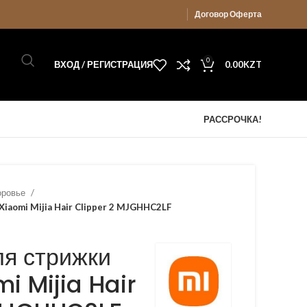
Договор Оферта
0
ВХОД / РЕГИСТРАЦИЯ
0.00
KZT
РАССРОЧКА!
доровье
iaomi Mijia Hair Clipper 2 MJGHHC2LF
я стрижки
i Mijia Hair