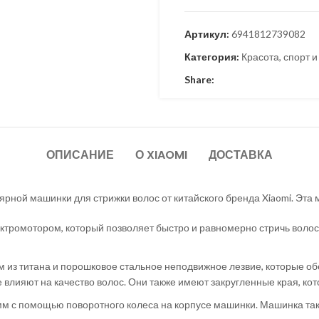
Артикул:
6941812739082
Категория:
Красота, спорт и
Share:
ОПИСАНИЕ
О XIAOMI
ДОСТАВКА
рной машинки для стрижки волос от китайского бренда Xiaomi. Эт
ромотором, который позволяет быстро и равномерно стричь волосы
 из титана и порошковое стальное неподвижное лезвие, которые об
е влияют на качество волос. Они также имеют закругленные края, ко
7 мм с помощью поворотного колеса на корпусе машинки. Машинка та