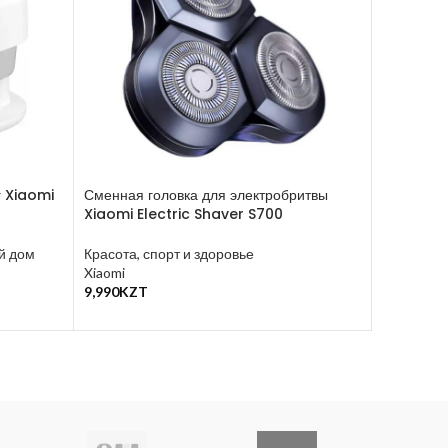
г Xiaomi
Сменная головка для электробритвы
Xiaomi Electric Shaver S700
Скалер X
Visual Ul
й дом
Красота, спорт и здоровье
Xiaomi
Красота, 
9,990
KZT
21,800
KZ
В Корзину
В Корзину