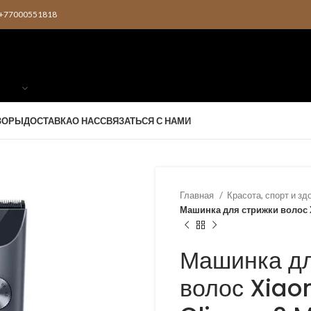
2 +77000551818
ЗОРЫ
ДОСТАВКА
О НАС
СВЯЗАТЬСЯ С НАМИ
Главная
Красота, спорт и з
Машинка для стрижки волос X
Машинка дл
волос Xiaom
KZT