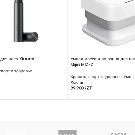
для носа Xiaomi
Умная массажная ванна для но
Mijia MIZ-Z1
спорт и здоровье
Красота, спорт и здоровье
,
Умны
T
Xiaomi
у
99,900
KZT
В Корзину