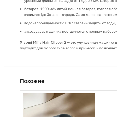
уровнями длины, 2я насадка от 16 до 28 мм, которые 
батарея: 1500 мАч литий-ионная батарея, которая об
занимает lдо 3х часов заряда. Сама машинка также и
водонепроницаемость: IPX7 степень защиты от воды, 
аксессуары: машинка поставляется с полным набором а
Xiaomi Mijia Hair Clipper 2
— это улучшенная машинка дл
подходит для любого типа волос и причесок, и позволяе
Похожие