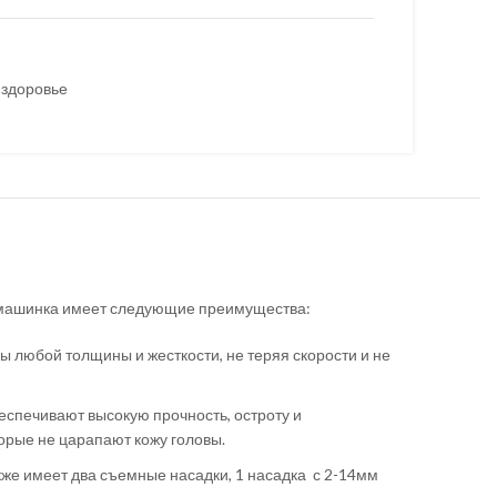
 здоровье
а машинка имеет следующие преимущества:
 любой толщины и жесткости, не теряя скорости и не
еспечивают высокую прочность, остроту и
торые не царапают кожу головы.
кже имеет два съемные насадки, 1 насадка с 2-14мм