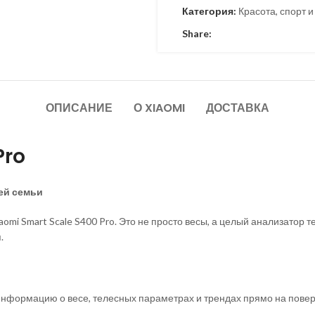
Категория:
Красота, спорт и
Share:
ОПИСАНИЕ
О XIAOMI
ДОСТАВКА
Pro
ей семьи
iaomi Smart Scale S400 Pro. Это не просто весы, а целый анализато
.
 информацию о весе, телесных параметрах и трендах прямо на повер