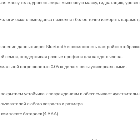
ючая массу тела, уровень жира, мышечную массу, гидратацию, урове
биологического импеданса позволяет более точно измерять парамет
хранение данных через Bluetooth и возможность настройки отобра
сей семьи, поддерживая разные профили для каждого члена.
инимальной погрешностью 0.05 кг делает весы универсальными.
O-покрытием устойчива к повреждениям и обеспечивает чувствитель
ользователей любого возраста и размера.
 комплекте батареек (4 AAA).