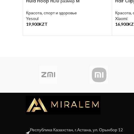
Hula Hoop HL10 размер M
Hair Cli
Красота, спорт и здоровье
Красота, 
Yesoul
Xiaomi
19,900
KZT
16,900
KZ
В Корзину
В Корзин
Республика Казахстан, г.Астана, ул. Орынбор 12