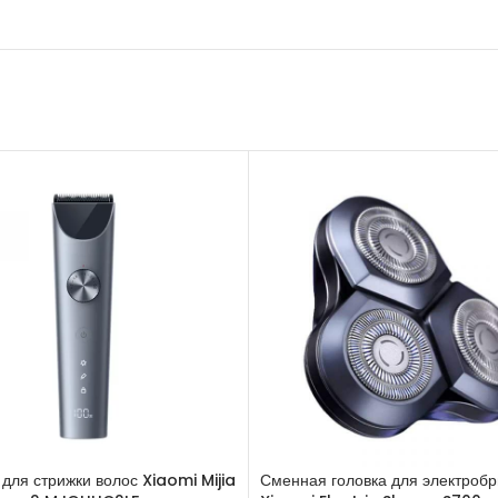
для стрижки волос Xiaomi Mijia
Сменная головка для электроб