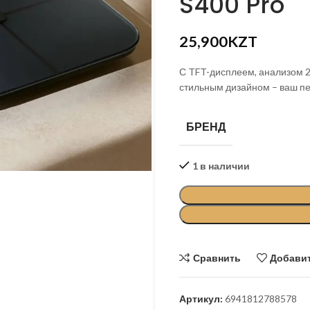
S400 Pro
199,000
KZT
189,000
KZT
25,900
KZT
С TFT-дисплеем, анализом 2
стильным дизайном – ваш пе
БРЕНД
1 в наличии
Сравнить
Добавит
Артикул:
6941812788578