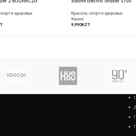
pper 2 MJGHHC2LF
Xiaomi Electric Shaver S700
спорт и здоровье
Красота, спорт и здоровье
Xiaomi
T
9,990
KZT
у
В Корзину
О
Д
П
П