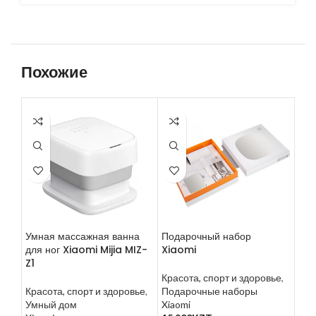
Похожие
Умная массажная ванна
Подарочный набор
Сме
для ног Xiaomi Mijia MIZ-
Xiaomi
эле
Z1
Ele
Красота, спорт и здоровье
,
Красота, спорт и здоровье
,
Подарочные наборы
Кра
Умный дом
Xiaomi
Xia