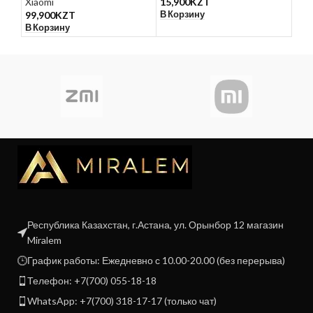
Xiaomi
15,900
KZT
9,9
В Корзину
В К
99,900
KZT
В Корзину
Республика Казахстан, г.Астана, ул. Орынбор 12 магазин
Miralem
График работы: Ежедневно с 10.00-20.00 (без перерыва)
Телефон: +7(700) 055-18-18
WhatsApp: +7(700) 318-17-17 (только чат)