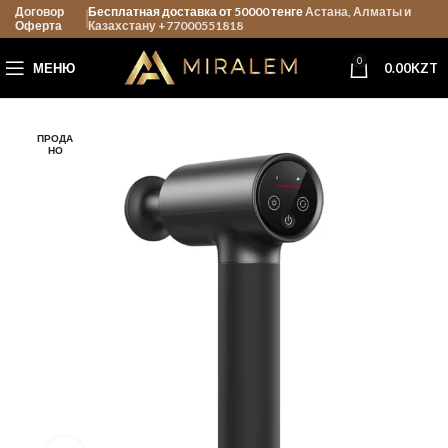
Договор
Бесплатная доставка от 50000 тенге
Астана, Алматы и
Оферта
Казахстану +77000551818
0
МЕНЮ
0.00
KZT
ПРОДА
НО