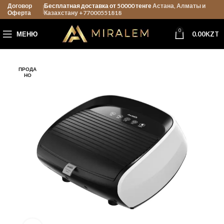
Договор
Бесплатная доставка от 50000 тенге
Астана, Алматы и
Оферта
Казахстану +77000551818
0
МЕНЮ
0.00
KZT
ПРОДА
НО