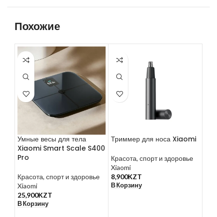
Похожие
Умные весы для тела
Триммер для носа Xiaomi
Умн
Xiaomi Smart Scale S400
для
Pro
Z1
Красота, спорт и здоровье
Xiaomi
Красота, спорт и здоровье
8,900
KZT
Кра
В Корзину
Xiaomi
Умн
25,900
KZT
Xia
В Корзину
99,
В К