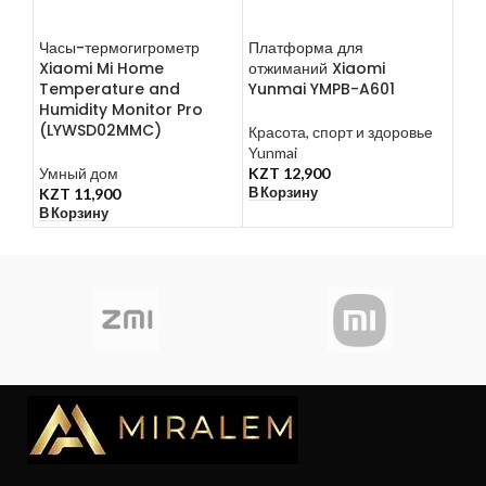
Часы-термогигрометр
Платформа для
Рас
Xiaomi Mi Home
отжиманий Xiaomi
све
Temperature and
Yunmai YMPB-A601
Xia
Humidity Monitor Pro
(YL
(LYWSD02MMC)
Красота, спорт и здоровье
Yunmai
Све
Умный дом
KZT
12,900
дом
В Корзину
KZT
11,900
KZ
В Корзину
В К