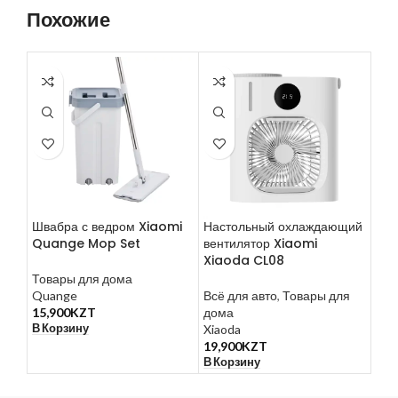
Похожие
Швабра с ведром Xiaomi
Настольный охлаждающий
Шва
Quange Mop Set
вентилятор Xiaomi
Sto
Xiaoda CL08
Fre
Товары для дома
Quange
Всё для авто
,
Товары для
Тов
15,900
KZT
дома
Blue
В Корзину
Xiaoda
12,
В К
19,900
KZT
В Корзину