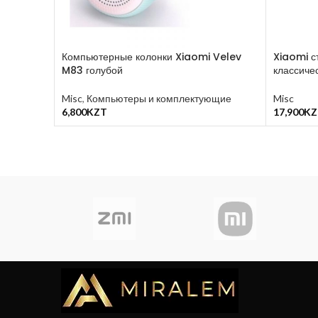
Компьютерные колонки Xiaomi Velev
Xiaomi с
M83 голубой
классиче
Misc
,
Компьютеры и комплектующие
Misc
6,800
KZT
17,900
KZ
В Корзину
В Корзин