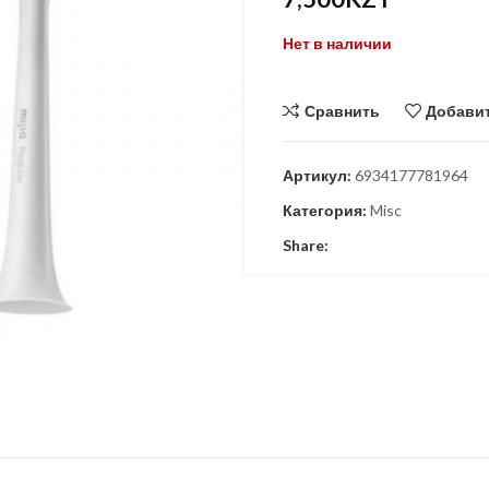
KZT
14,900
KZT
Нет в наличии
9,900
KZT
Сравнить
Добавит
Артикул:
6934177781964
Категория:
Misc
Share: