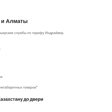
е и Алматы
Курьерские службы по тарифу Индрайвер,
о
ия
 негабаритных товаров*
Казахстану до двери