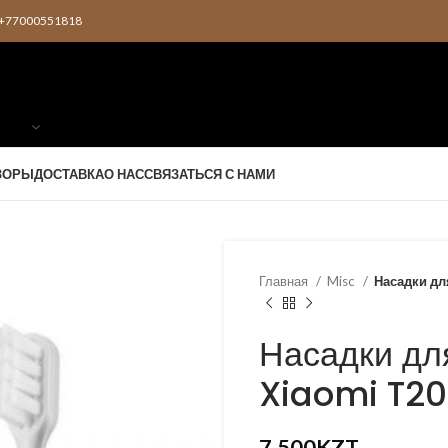
2 +77000551818
ЗОРЫ
ДОСТАВКА
О НАС
СВЯЗАТЬСЯ С НАМИ
Главная
Misc
Насадки дл
Насадки дл
Xiaomi T2
7,500
KZT