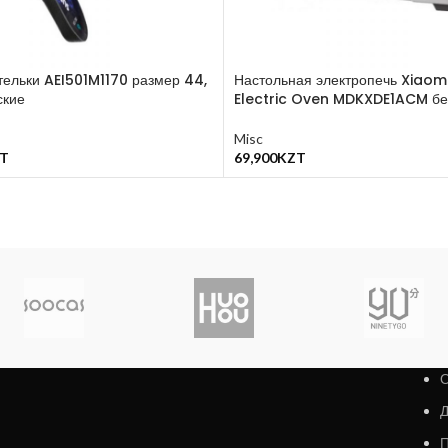
тельки AEI501M1170 размер 44,
Настольная электропечь Xiaomi
ские
Electric Oven MDKXDE1ACM б
Misc
T
69,900
KZT
у
В Корзину
О
Д
П