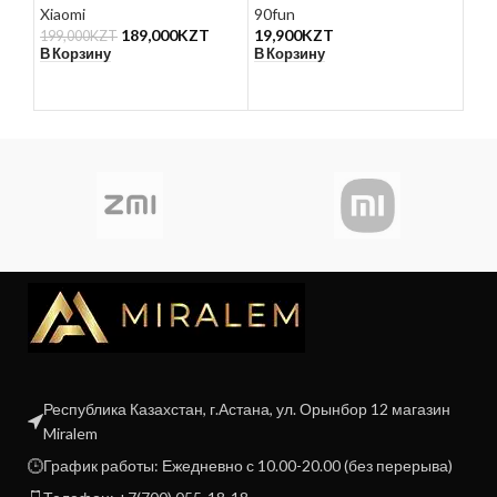
Xiaomi
90fun
90f
189,000
KZT
19,900
KZT
19,
199,000
KZT
В Корзину
В Корзину
В К
Республика Казахстан, г.Астана, ул. Орынбор 12 магазин
Miralem
График работы: Ежедневно с 10.00-20.00 (без перерыва)