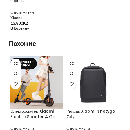
черный
Стиль жизни
Xiaomi
13,800
KZT
В Корзину
Похожие
-5%;ПРОЦЕНТ
СКИДКИ
Электроскутер Xiaomi
Рюкзак Xiaomi Ninetygo
Рюк
Electric Scooter 4 Go
City
Bri
Стиль жизни
Стиль жизни
Сти