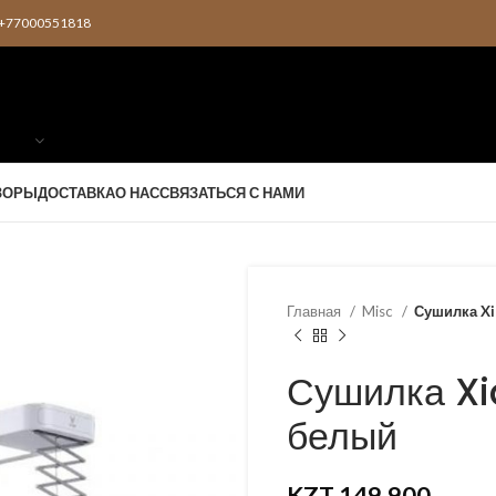
2 +77000551818
ЗОРЫ
ДОСТАВКА
О НАС
СВЯЗАТЬСЯ С НАМИ
Главная
Misc
Сушилка Xi
Сушилка Xi
белый
KZT
149,900
KZT