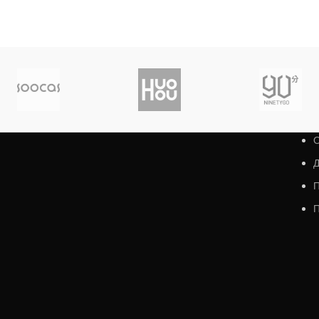
О
Д
П
П