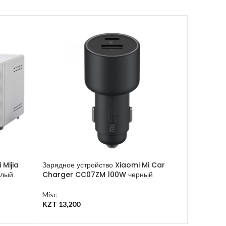
 Mijia
Зарядное устройство Xiaomi Mi Car
Рюкзак Xi
елый
Charger CC07ZM 100W черный
Backpac
Misc
Misc
,
Стил
KZT
13,200
KZT
3,500
В Корзину
В Корзину