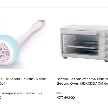
рные колонки Xiaomi Velev
Настольная электропечь Xiaomi
бой
Electric Oven MDKXDE1ACM б
пьютеры и комплектующие
Misc
0
KZT
69,900
у
В Корзину