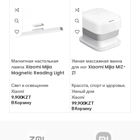
Магнитная настольная
Умная массажная ванна
Све
лампа Xiaomi Mijia
для ног Xiaomi Mijia MIZ-
Yee
Magnetic Reading Light
Z1
Sm
Ind
Свет и освещение
Красота, спорт и здоровье
,
Xiaomi
Умный дом
Све
9,900
KZT
Xiaomi
Yeel
В Корзину
99,900
KZT
3,5
В Корзину
В К