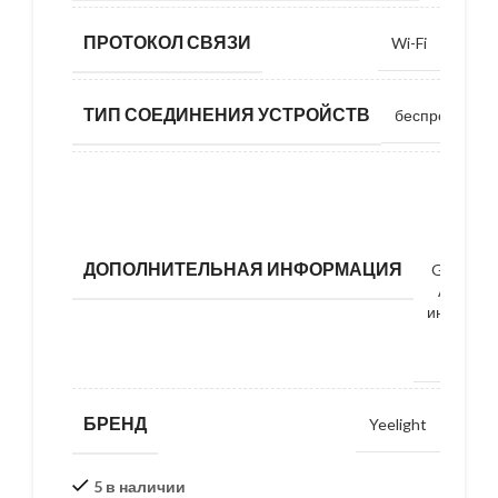
ПРОТОКОЛ СВЯЗИ
Wi-Fi
ТИП СОЕДИНЕНИЯ УСТРОЙСТВ
беспроводно
ле
удлин
сов
ДОПОЛНИТЕЛЬНАЯ ИНФОРМАЦИЯ
Google A
Amazon 
интеллек
г
у
БРЕНД
Yeelight
5 в наличии