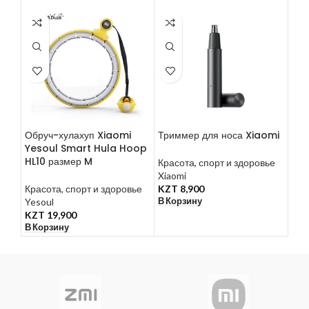
Обруч-хулахуп Xiaomi
Триммер для носа Xiaomi
Под
Yesoul Smart Hula Hoop
Xi
HL10 размер M
Красота, спорт и здоровье
Xiaomi
Кра
Красота, спорт и здоровье
KZT
8,900
Под
В Корзину
Yesoul
Xia
KZT
19,900
KZ
В Корзину
В К