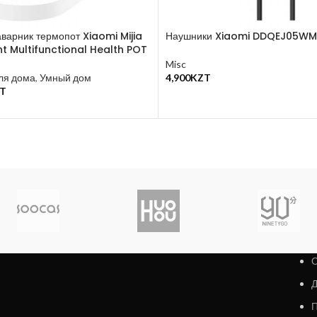
аварник термопот Xiaomi Mijia
Наушники Xiaomi DDQEJ05WM
ent Multifunctional Health POT
Misc
ля дома
,
Умный дом
4,900
KZT
В Корзину
T
у
О
Д
П