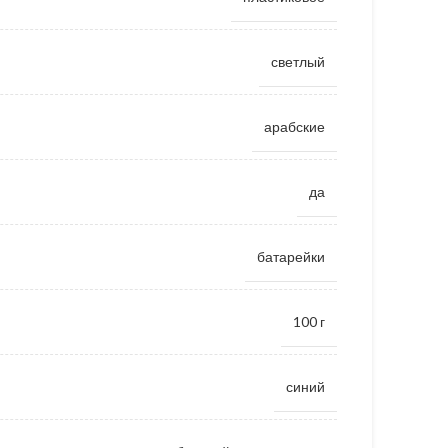
светлый
арабские
да
батарейки
100 г
синий