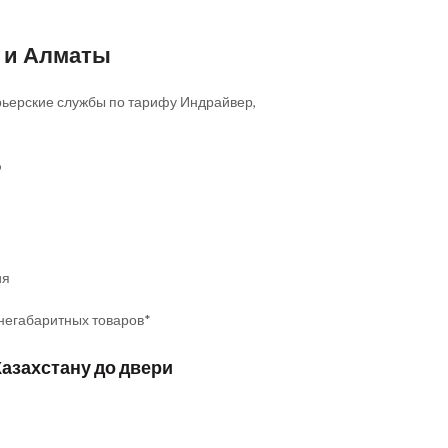
е и Алматы
Курьерские службы по тарифу Индрайвер,
о
ия
 негабаритных товаров*
Казахстану до двери