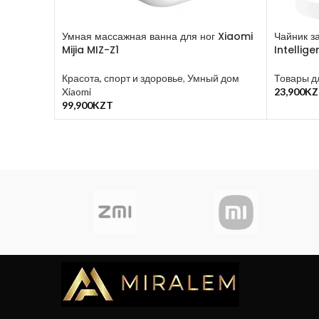
Умная массажная ванна для ног Xiaomi
Чайник з
Mijia MIZ-Z1
Intellig
Красота, спорт и здоровье
,
Умный дом
Товары д
Xiaomi
23,900
KZ
В Корзин
99,900
KZT
В Корзину