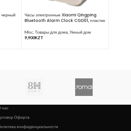
 черный
Часы электронные Xiaomi Qingping
Настольн
Bluetooth Alarm Clock CGD01, пластик
Staria B
Misc
,
Товары для дома
,
Умный дом
Свет и ос
9,900
KZT
Yeelight
В Корзину
29,990
KZ
В Корзину
 нас
оговор Оферта
олитика конфиденциальности