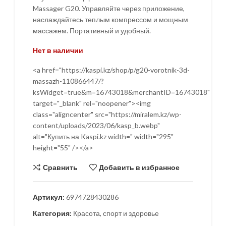
Massager G20. Управляйте через приложение,
наслаждайтесь теплым компрессом и мощным
массажем. Портативный и удобный.
Нет в наличии
<a href="https://kaspi.kz/shop/p/g20-vorotnik-3d-
massazh-110866447/?
ksWidget=true&m=16743018&merchantID=16743018"
target="_blank" rel="noopener"><img
class="aligncenter" src="https://miralem.kz/wp-
content/uploads/2023/06/kasp_b.webp"
alt="Купить на Kaspi.kz width=" width="295"
height="55" /></a>
Сравнить
Добавить в избранное
Артикул:
6974728430286
Категория:
Красота, спорт и здоровье