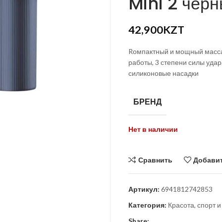
Mini 2 чер
KZT
KZT
42,900
KZT
Rомпактный и мощный масса
работы, 3 степени силы удар
силиконовые насадки
БРЕНД
Нет в наличии
Сравнить
Добавит
Артикул:
6941812742853
Категория:
Красота, спорт и
Share: