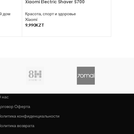
Xiaomi Electric Shaver S700
Скалер X
Visual Ul
й дом
Красота, спорт и здоровье
Xiaomi
Красота, 
9,990
KZT
21,800
KZ
В Корзину
В Корзину
 нас
оговор Оферта
олитика конфиденциальности
олитика возврата