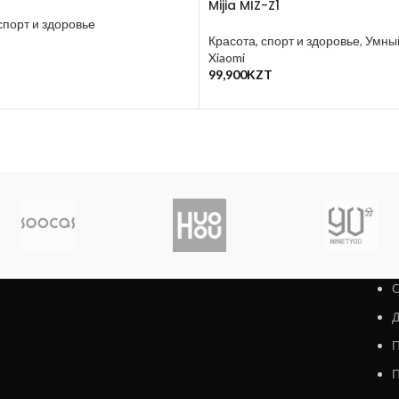
Mijia MIZ-Z1
спорт и здоровье
Красота, спорт и здоровье
,
Умны
T
Xiaomi
у
99,900
KZT
В Корзину
О
Д
П
П