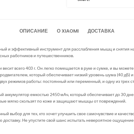
ОПИСАНИЕ
О XIAOMI
ДОСТАВКА
добный и эффективный инструмент для расслабления мышц и снятия 
сных работников и путешественников.
 весит всего 403 г. Он легко помещается в руке и сумке, и вы может
одвигателем, который обеспечивает низкий уровень шума (40 дБ) и 
 двух режимов работы: постоянный или переменный, и одну из трех 
й аккумулятор емкостью 2450 мАч, который обеспечивает до 30 дн
орые мягко скользят по коже и защищают мышцы от повреждений.
чный выбор для тех, кто хочет улучшить свое самочувствие и качеств
рую доставку. Не упустите свой шанс испытать невероятное ощущен