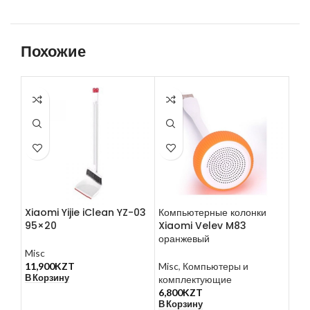
Похожие
Xiaomi Yijie iClean YZ-03
Компьютерные колонки
Нау
95×20
Xiaomi Velev M83
SD
оранжевый
Misc
Mis
11,900
KZT
Misc
,
Компьютеры и
акс
В Корзину
комплектующие
5,0
В К
6,800
KZT
В Корзину