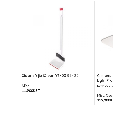
Xiaomi Yijie iClean YZ-03 95×20
Светильн
Light Pr
кол-во ла
Misc
11,900
KZT
В Корзину
Misc
,
Све
139,900
K
В Корзин