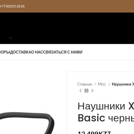
2 +77000551818
ЗОРЫ
ДОСТАВКА
О НАС
СВЯЗАТЬСЯ С НАМИ
Главная
Misc
Наушники X
Наушники 
Basic черн
12,499
KZT
KZT