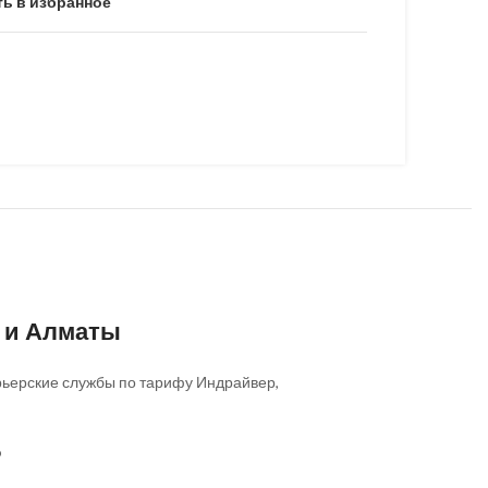
ь в избранное
е и Алматы
Курьерские службы по тарифу Индрайвер,
о