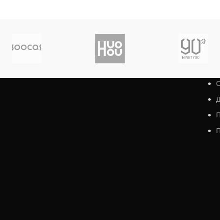
О
Д
П
П