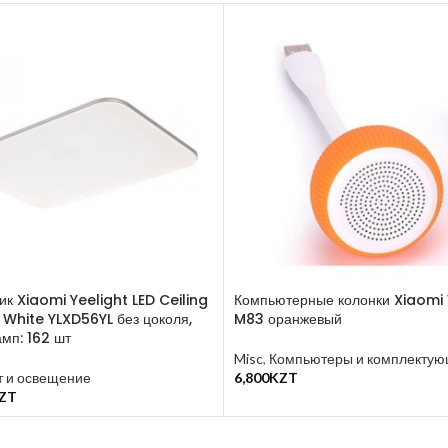
ик Xiaomi Yeelight LED Ceiling
Компьютерные колонки Xiaomi
o White YLXD56YL без цоколя,
M83 оранжевый
мп: 162 шт
Misc
,
Компьютеры и комплекту
т и освещение
6,800
KZT
В Корзину
ZT
у