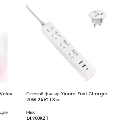
 Velev
Сетевой фильтр Xiaomi Fast Charger
Рюкзак Xi
20W 2A1C 1.8 м
Backpac
ющие
Misc
Misc
,
Стил
14,900
KZT
3,500
KZT
В Корзину
В Корзину