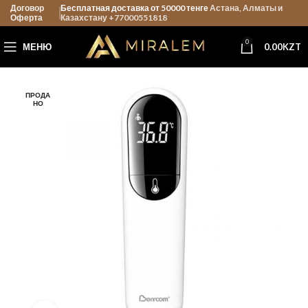
Договор
Бесплатная доставка от 50000 тенге
Астана, Алматы и
Оферта
Казахстану +77000551818
0
МЕНЮ
0.00
KZT
ПРОДА
НО