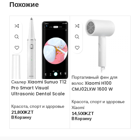
Похожие
Портативный фен для
Час
Скалер Xiaomi Sunuo T12
волос Xiaomi H100
Qin
Pro Smart Visual
CMJ02LXW 1600 W
Ala
Ultrasonic Dental Scale
пла
Красота, спорт и здоровье
Красота, спорт и здоровье
Xiaomi
Mis
21,800
KZT
14,500
KZT
Умн
В Корзину
В Корзину
9,9
В К