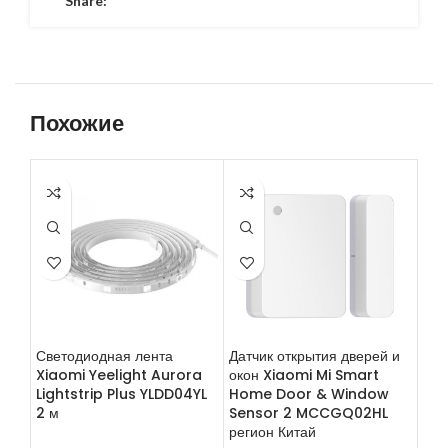
Share:
Похожие
Светодиодная лента
Датчик открытия дверей и
Час
Xiaomi Yeelight Aurora
окон Xiaomi Mi Smart
Qin
Lightstrip Plus YLDD04YL
Home Door & Window
Ala
2 м
Sensor 2 MCCGQ02HL
пла
регион Китай