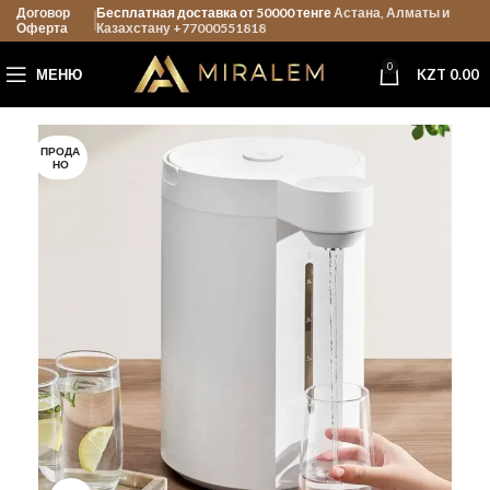
Договор
Бесплатная доставка от 50000 тенге
Астана, Алматы и
Оферта
Казахстану +77000551818
0
МЕНЮ
KZT
0.00
ПРОДА
НО