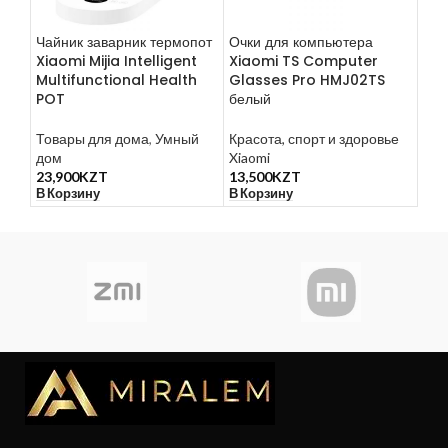
Чайник заварник термопот
Очки для компьютера
Нас
Xiaomi Mijia Intelligent
Xiaomi TS Computer
Yee
Multifunctional Health
Glasses Pro HMJ02TS
Lam
POT
белый
Све
Товары для дома
,
Умный
Красота, спорт и здоровье
дом
дом
Xiaomi
Yeel
23,900
KZT
13,500
KZT
29,
В Корзину
В Корзину
В К