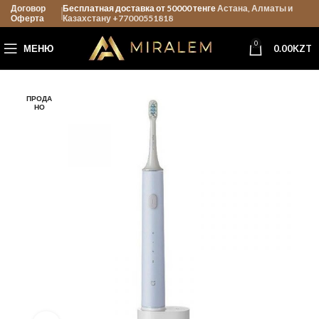
Договор
Бесплатная доставка от 50000 тенге
Астана, Алматы и
Оферта
Казахстану +77000551818
0
МЕНЮ
0.00
KZT
ПРОДА
НО