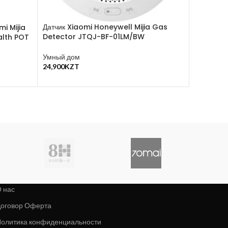
Датчик Xiaomi Honeywell Mijia Gas
mi Mijia
Настольн
Detector JTQJ-BF-01LM/BW
alth POT
Staria B
Умный дом
Свет и ос
24,900
KZT
Yeelight
В Корзину
29,990
KZ
В Корзину
 нас
оговор Оферта
олитика конфиденциальности