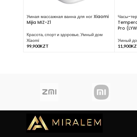
Умная массажная ванна для ног Xiaomi
Часы-тер
Mijia MIZ-Z1
Tempera
Pro (LY
Красота, спорт и здоровье
,
Умный дом
Xiaomi
Умный д
99,900
KZT
11,900
KZ
В Корзину
В Корзин