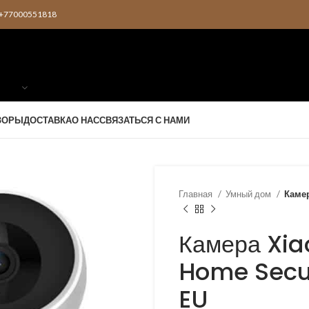
2 +77000551818
ЗОРЫ
ДОСТАВКА
О НАС
СВЯЗАТЬСЯ С НАМИ
Главная
Умный дом
Камер
Камера Xia
Home Secu
EU