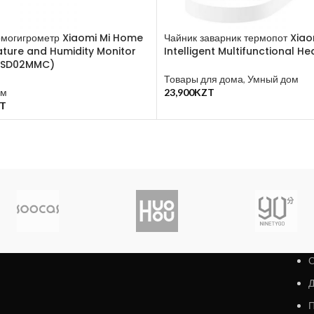
могигрометр Xiaomi Mi Home
Чайник заварник термопот Xiao
ture and Humidity Monitor
Intelligent Multifunctional He
WSD02MMC)
Товары для дома
,
Умный дом
ом
23,900
KZT
В Корзину
T
у
О
Д
П