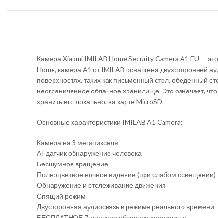
Камера Xiaomi IMILAB Home Security Camera A1 EU — это
Home, камера A1 от IMILAB оснащена двухсторонней ау
поверхностях, таких как письменный стол, обеденный ст
неограниченное облачное хранилище. Это означает, что 
хранить его локально, на карте MicroSD.
Основные характеристики IMILAB A1 Camera:
Камера на 3 мегапикселя
AI датчик обнаружение человека
Бесшумное вращение
Полноцветное ночное видение (при слабом освещении)
Обнаружение и отслеживание движения
Спящий режим
Двусторонняя аудиосвязь в режиме реального времени
БЕСПЛАТНОЕ 7-дневное облачное хранилище