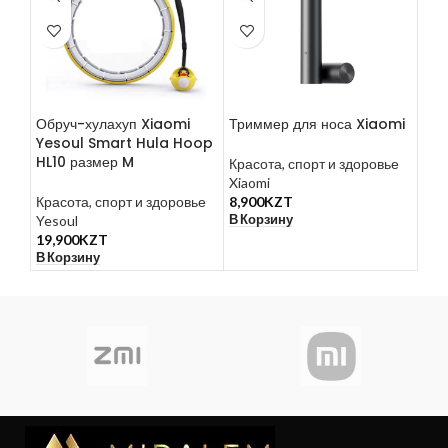
Обруч-хулахуп Xiaomi
Триммер для носа Xiaomi
Маш
Yesoul Smart Hula Hoop
вол
HL10 размер M
Cli
Красота, спорт и здоровье
Xiaomi
Красота, спорт и здоровье
8,900
KZT
Кра
В Корзину
Yesoul
Xia
19,900
KZT
16,
В Корзину
В К