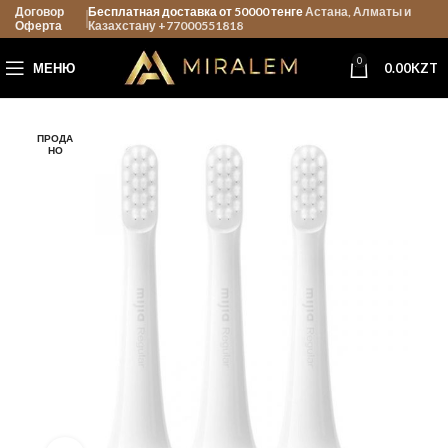
Договор
Бесплатная доставка от 50000 тенге
Астана, Алматы и
Оферта
Казахстану +77000551818
0
МЕНЮ
0.00
KZT
ПРОДА
НО